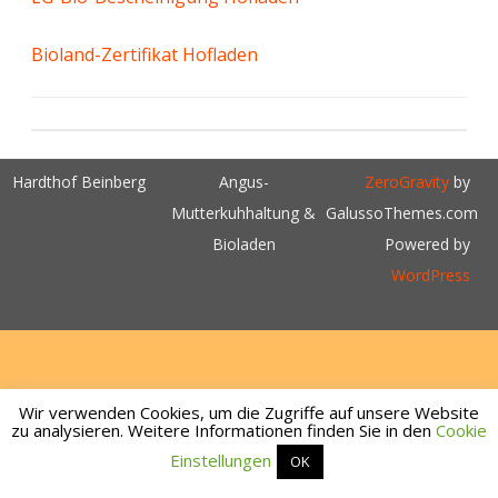
Bioland-Zertifikat Hofladen
Hardthof Beinberg
Angus-
ZeroGravity
by
Mutterkuhhaltung &
GalussoThemes.com
Bioladen
Powered by
WordPress
Wir verwenden Cookies, um die Zugriffe auf unsere Website
zu analysieren. Weitere Informationen finden Sie in den
Cookie
Einstellungen
OK